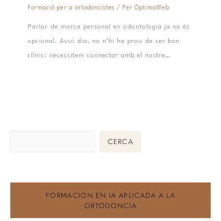
Formaciò per a ortodoncistes
/ Per
ÓptimaWeb
Parlar de marca personal en odontologia ja no és
opcional. Avui dia, no n’hi ha prou de ser bon
clínic: necessitem connectar amb el nostre…
CERCA
FORMACION EN IA APLICADA A LA
ORTODONCIA