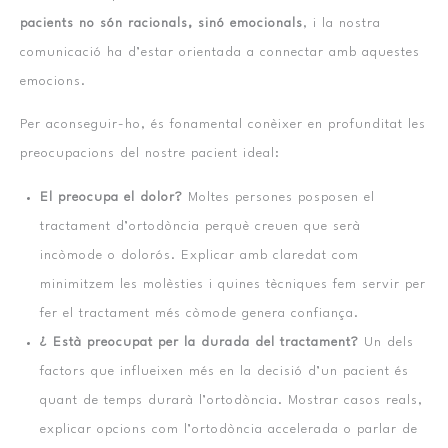
pacients no són racionals, sinó emocionals
, i la nostra
comunicació ha d’estar orientada a connectar amb aquestes
emocions.
Per aconseguir-ho, és fonamental conèixer en profunditat les
preocupacions del nostre pacient ideal:
El preocupa el dolor?
Moltes persones posposen el
tractament d’ortodòncia perquè creuen que serà
incòmode o dolorós. Explicar amb claredat com
minimitzem les molèsties i quines tècniques fem servir per
fer el tractament més còmode genera confiança.
¿ Està preocupat per la durada del tractament?
Un dels
factors que influeixen més en la decisió d’un pacient és
quant de temps durarà l’ortodòncia. Mostrar casos reals,
explicar opcions com l’ortodòncia accelerada o parlar de