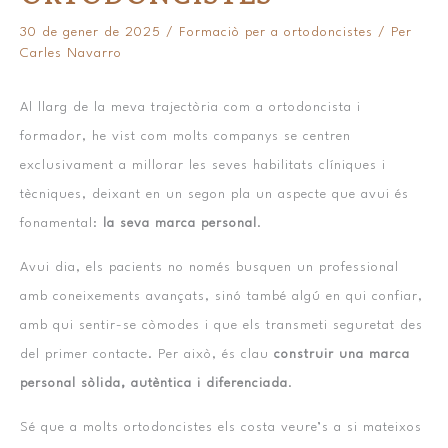
30 de gener de 2025
/
Formaciò per a ortodoncistes
/ Per
Carles Navarro
Al llarg de la meva trajectòria com a ortodoncista i
formador, he vist com molts companys se centren
exclusivament a millorar les seves habilitats clíniques i
tècniques, deixant en un segon pla un aspecte que avui és
fonamental:
la seva marca personal
.
Avui dia, els pacients no només busquen un professional
amb coneixements avançats, sinó també algú en qui confiar,
amb qui sentir-se còmodes i que els transmeti seguretat des
del primer contacte. Per això, és clau
construir una marca
personal sòlida, autèntica i diferenciada
.
Sé que a molts ortodoncistes els costa veure’s a si mateixos