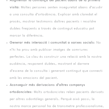
Augmentar la confiança del pacient abans de la primera
visita
: Moltes persones senten inseguretat abans d’acudir
a una consulta d’ortodòncia. Explicar amb claredat el
procés, mostrar testimonis daltres pacients i resoldre
dubtes freqüents a través de contingut educatiu pot
marcar la diferència.
Generar més interacció i comunitat a xarxes socials
: No
n’hi ha prou amb publicar imatges de somriures
perfectes. La clau és construir una relació amb la nostra
audiència, responent dubtes, mostrant el darrere
d’escena de la consulta i generant contingut que connecti
amb les emocions del pacient.
Aconseguir més derivacions d’altres companys
ortodoncistes
: Molts ortodoncistes reben pacients derivats
per altres odontòlegs generals. Perquè això passi, la
nostra marca personal ha de transmetre professionalisme,