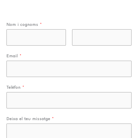
Nom i cognoms
*
N
C
Email
*
o
o
m
g
n
o
m
Telèfon
*
s
Deixa el teu missatge
*