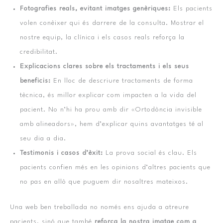
Fotografies reals, evitant imatges genèriques:
Els pacients
volen conèixer qui és darrere de la consulta. Mostrar el
nostre equip, la clínica i els casos reals reforça la
credibilitat.
Explicacions clares sobre els tractaments i els seus
beneficis:
En lloc de descriure tractaments de forma
tècnica, és millor explicar com impacten a la vida del
pacient. No n’hi ha prou amb dir «Ortodòncia invisible
amb alineadors», hem d’explicar quins avantatges té al
seu dia a dia.
Testimonis i casos d’èxit:
La prova social és clau. Els
pacients confien més en les opinions d’altres pacients que
no pas en allò que puguem dir nosaltres mateixos.
Una web ben treballada no només ens ajuda a atreure
pacients, sinó que també
reforça la nostra imatge com a