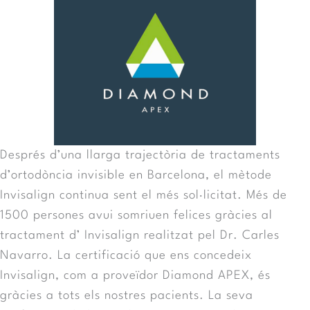
Després d’una llarga trajectòria de tractaments
d’ortodòncia invisible en Barcelona, el mètode
Invisalign continua sent el més sol·licitat. Més de
1500 persones avui somriuen felices gràcies al
tractament d’ Invisalign realitzat pel Dr. Carles
Navarro. La certificació que ens concedeix
Invisalign, com a proveïdor Diamond APEX, és
gràcies a tots els nostres pacients. La seva