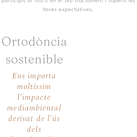
participis al 100% en el teu tractament i superis les
teves expectatives.
Ortodòncia
sostenible
Ens importa
moltíssim
l’impacte
mediambiental
derivat de l’ús
dels