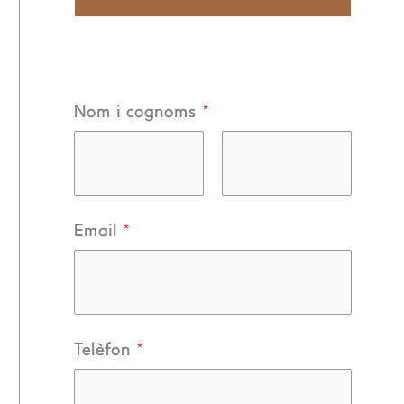
Nom i cognoms
*
N
C
Email
*
o
o
m
g
n
o
Telèfon
*
m
s