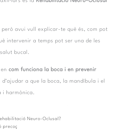
axil·lars és la
Rehabilitació Neuro-Oclusal
 però avui vull explicar-te què és, com pot
què intervenir a temps pot ser una de les
salut bucal.
a en
com funciona la boca i en prevenir
d’ajudar a que la boca, la mandíbula i el
a i harmònica.
ehabilitació Neuro-Oclusal?
ó precoç