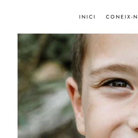
Vés
INICI
CONEIX-
al
contingut