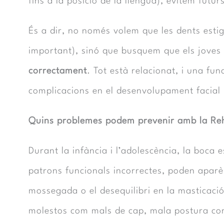
fins a la posició de la llengua), evitem futu
És a dir, no només volem que les dents esti
important), sinó que busquem que els jove
correctament
. Tot està relacionat, i una fun
complicacions en el desenvolupament facial 
Quins problemes podem prevenir amb la Reh
Durant la infància i l’adolescència, la boca
patrons funcionals incorrectes, poden apar
mossegada o el desequilibri en la masticac
molestos com mals de cap, mala postura corpo