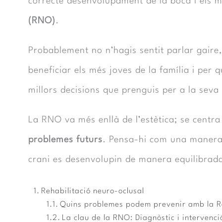
correcte desenvolupament de la boca i els m
(RNO)
.
Probablement no n’hagis sentit parlar gaire,
beneficiar els més joves de la família i per 
millors decisions que prenguis per a la seva 
La RNO va més enllà de l’estètica; se centr
problemes futurs
. Pensa-hi com una manera 
crani es desenvolupin de manera equilibrad
Rehabilitació neuro-oclusal
Quins problemes podem prevenir amb la R
La clau de la RNO: Diagnòstic i intervenci