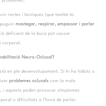
rs problemes.
guin rectes i boniques (que també és
s puguin
mastegar, respirar, empassar i parlar
ció deficient de la boca pot causar
i corporal.
abilitació Neuro-Oclusal?
 està en ple desenvolupament. Si hi ha hàbits o
èixer
problemes oclusals
com la mala
ió, i aquests poden provocar símptomes
ral o dificultats a l’hora de parlar.