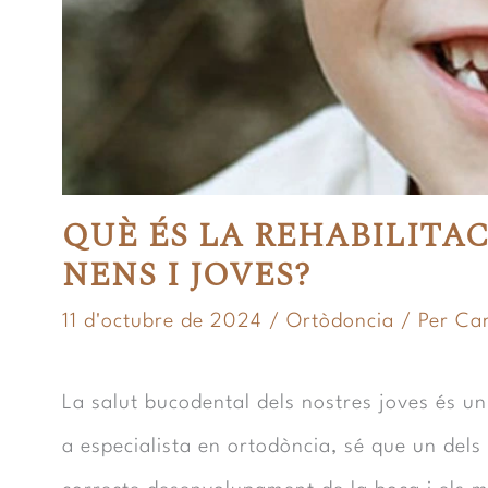
QUÈ ÉS LA REHABILITA
NENS I JOVES?
11 d'octubre de 2024
/
Ortòdoncia
/ Per
Car
La salut bucodental dels nostres joves és u
a especialista en ortodòncia, sé que un del