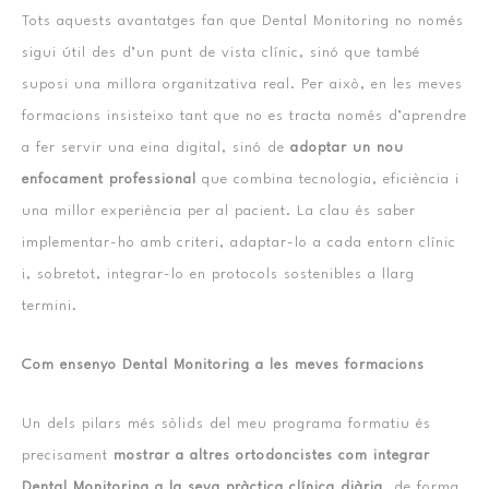
Tots aquests avantatges fan que Dental Monitoring no només
sigui útil des d’un punt de vista clínic, sinó que també
suposi una millora organitzativa real. Per això, en les meves
formacions insisteixo tant que no es tracta només d’aprendre
a fer servir una eina digital, sinó de
adoptar un nou
enfocament professional
que combina tecnologia, eficiència i
una millor experiència per al pacient. La clau és saber
implementar-ho amb criteri, adaptar-lo a cada entorn clínic
i, sobretot, integrar-lo en protocols sostenibles a llarg
termini.
Com ensenyo Dental Monitoring a les meves formacions
Un dels pilars més sòlids del meu programa formatiu és
precisament
mostrar a altres ortodoncistes com integrar
Dental Monitoring a la seva pràctica clínica diària
, de forma