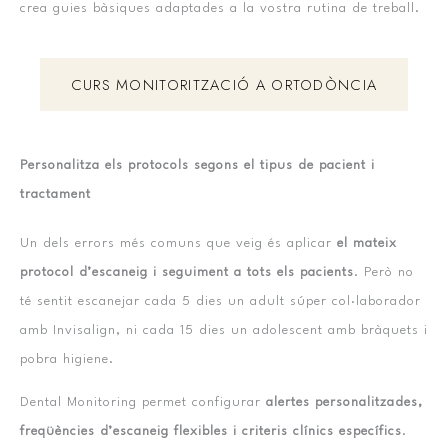
crea guies bàsiques adaptades a la vostra rutina de treball.
CURS MONITORITZACIÓ A ORTODÒNCIA
Personalitza els protocols segons el tipus de pacient i
tractament
Un dels errors més comuns que veig és aplicar
el mateix
protocol d’escaneig i seguiment a tots els pacients
. Però no
té sentit escanejar cada 5 dies un adult súper col·laborador
amb Invisalign, ni cada 15 dies un adolescent amb bràquets i
pobra higiene.
Dental Monitoring permet configurar
alertes personalitzades,
freqüències d’escaneig flexibles i criteris clínics específics
.