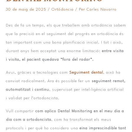
30 de maig de 2025
/
Ortòdoncia
/ Per
Carles Navarro
Des de fa un temps, els que treballem amb ortodòncia sabem
que la precisió en el seguiment del progrés en ortodòncia és
tan important com una bona planificació inicial. I tot i això,
durant anys hem acceptat una enorme limitació:
entre visita
i visita, el pacient quedava “fora del radar”.
Avui, gràcies a tecnologies com
Seguiment dental
, això ha
canviat radicalment. Ara és possible fer un
seguiment remot,
automatitzat i continu
, supervisat per intel·ligència artificial
i validat per l’ortodoncista.
Vull compartir
com aplico Dental Monitoring en el meu dia a
dia com a ortodoncista
, com ha transformat els meus
protocols i per què ho considero una
eina imprescindible tant