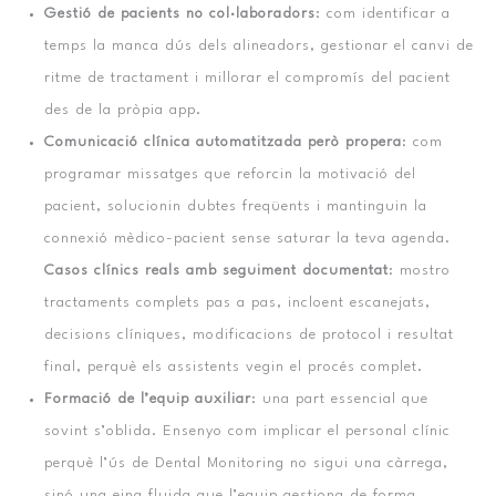
Gestió de pacients no col·laboradors
: com identificar a
temps la manca dús dels alineadors, gestionar el canvi de
ritme de tractament i millorar el compromís del pacient
des de la pròpia app.
Comunicació clínica automatitzada però propera
: com
programar missatges que reforcin la motivació del
pacient, solucionin dubtes freqüents i mantinguin la
connexió mèdico-pacient sense saturar la teva agenda.
Casos clínics reals amb seguiment documentat
: mostro
tractaments complets pas a pas, incloent escanejats,
decisions clíniques, modificacions de protocol i resultat
final, perquè els assistents vegin el procés complet.
Formació de l’equip auxiliar
: una part essencial que
sovint s’oblida. Ensenyo com implicar el personal clínic
perquè l’ús de Dental Monitoring no sigui una càrrega,
sinó una eina fluida que l’equip gestiona de forma