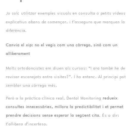
Jo solc utilitzar exemples visuals en consulta o petits vídeos
explicatius abans de començar, i t’asseguro que marquen la
diferència.
Canvia el xip: no el vegis com una càrrega, sinó com un
alliberament
Molts ortodoncistes em diuen als cursos: “I ara també he de
revisar escanejats entre visites?”. I ho entenc. Al principi pot
semblar una càrrega més.
Però a la pràctica clínica real, Dental Monitoring
redueix
consultes innecessàries, millora la predictibilitat i et permet
prendre decisions sense esperar la següent cita
. És a dir:
t’allibera d’incertesa.